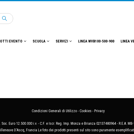
OTTI EVENTO
SCUOLA
SERVIZI
LINEA WVB100-500-900
LINEA V
Condizioni Generali di Utilizzo
-
Cookies
-
Privacy
 Soc. Euro 12.500.000 i.v. - C.F. e Iscr. Reg. Imp. Monza e Brianza 02137480964 - R.E.A. 
illeneuve D'Ascq, Francia Le foto dei prodotti presenti sul sito sono puramente esemplificat