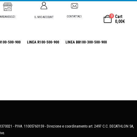
0
Cart
CONTATTACI
AREANEGOZI
IL MIO ACCOUNT
0,00
€
B100-500-900
LINEA R100-500-900
LINEA BB100-300-500-900
MB-1370021 - P.IVA. 11005760159 - Direzione e coordinamento art. 2497 C.C. DECATHLON SA,
ive.