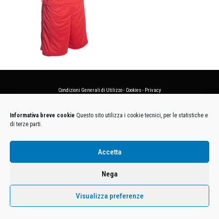
Condizioni Generali di Utilizzo
-
Cookies
-
Privacy
DECATHLON ITALIA S.r.l. Unipersonale - Viale Valassina, 268 - 20851 Lissone (MB) Cap. Soc.
Informativa breve cookie
Questo sito utilizza i cookie tecnici, per le statistiche e
Euro 12.500.000 i.v. - C.F. e Iscr. Reg. Imp. Monza e Brianza 02137480964 - R.E.A. MB-1370021 -
di terze parti.
P.IVA. 11005760159 - Direzione e coordinamento art. 2497 C.C. DECATHLON SA, Villeneuve
D'Ascq, Francia Le foto dei prodotti presenti sul sito sono puramente esemplificative.
Accetta
Nega
Visualizza preferenze