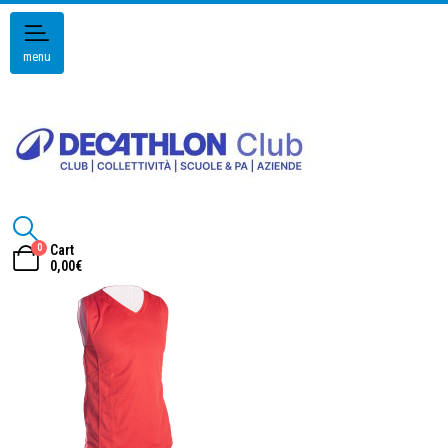
menu
0
Cart
0,00
€