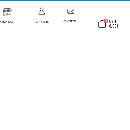
0
Cart
CONTATTACI
AREANEGOZI
IL MIO ACCOUNT
0,00
€