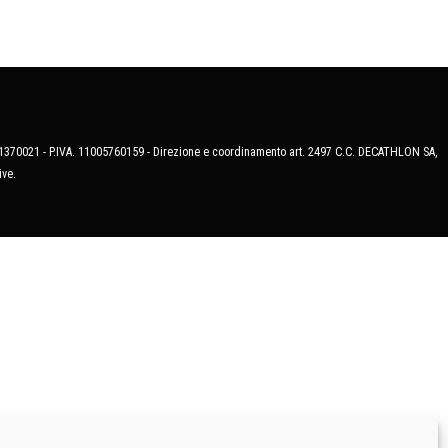
MB-1370021 - P.IVA. 11005760159 - Direzione e coordinamento art. 2497 C.C. DECATHLON SA,
ive.