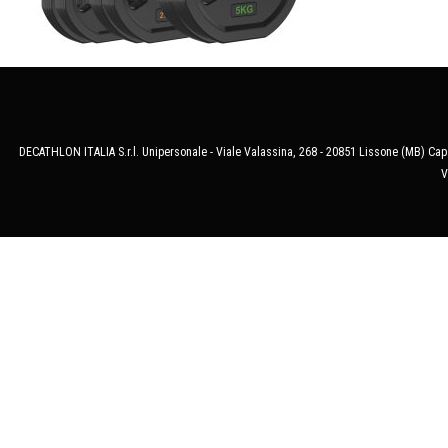
DECATHLON ITALIA S.r.l. Unipersonale - Viale Valassina, 268 - 20851 Lissone (MB) Cap.
V