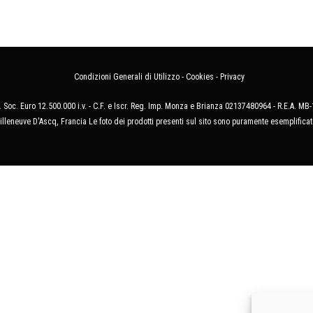
Condizioni Generali di Utilizzo
-
Cookies
-
Privacy
 Soc. Euro 12.500.000 i.v. - C.F. e Iscr. Reg. Imp. Monza e Brianza 02137480964 - R.E.A. 
illeneuve D'Ascq, Francia Le foto dei prodotti presenti sul sito sono puramente esemplificat