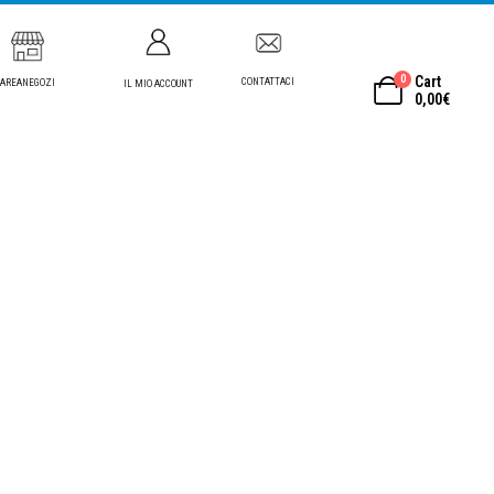
0
Cart
CONTATTACI
AREANEGOZI
IL MIO ACCOUNT
0,00
€