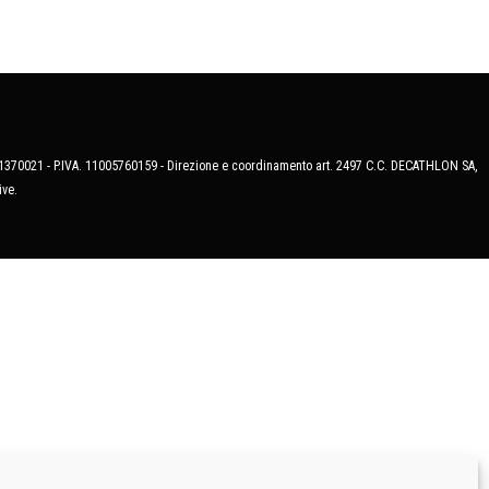
MB-1370021 - P.IVA. 11005760159 - Direzione e coordinamento art. 2497 C.C. DECATHLON SA,
ive.