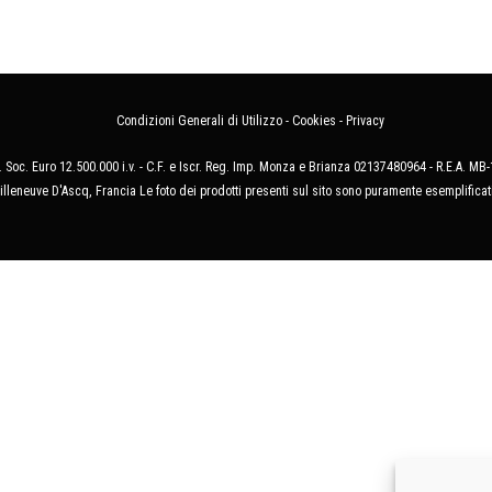
Condizioni Generali di Utilizzo
-
Cookies
-
Privacy
 Soc. Euro 12.500.000 i.v. - C.F. e Iscr. Reg. Imp. Monza e Brianza 02137480964 - R.E.A. 
illeneuve D'Ascq, Francia Le foto dei prodotti presenti sul sito sono puramente esemplificat