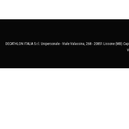
DECATHLON ITALIA S.r.l. Unipersonale - Viale Valassina, 268 - 20851 Lissone (MB) Cap.
V