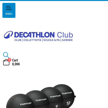
menu
0
Cart
0,00
€