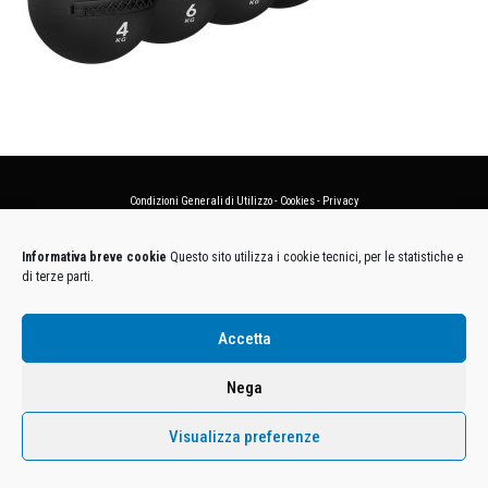
Condizioni Generali di Utilizzo
-
Cookies
-
Privacy
DECATHLON ITALIA S.r.l. Unipersonale - Viale Valassina, 268 - 20851 Lissone (MB) Cap. Soc.
Informativa breve cookie
Questo sito utilizza i cookie tecnici, per le statistiche e
Euro 12.500.000 i.v. - C.F. e Iscr. Reg. Imp. Monza e Brianza 02137480964 - R.E.A. MB-1370021 -
di terze parti.
P.IVA. 11005760159 - Direzione e coordinamento art. 2497 C.C. DECATHLON SA, Villeneuve
D'Ascq, Francia Le foto dei prodotti presenti sul sito sono puramente esemplificative.
Accetta
Nega
Visualizza preferenze