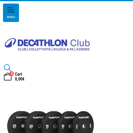
menu
0
Cart
0,00
€