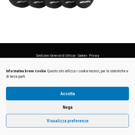
Condizioni Generali di Utilizzo
-
Cookies
-
Privacy
DECATHLON ITALIA S.r.l. Unipersonale - Viale Valassina, 268 - 20851 Lissone (MB) Cap. Soc.
Informativa breve cookie
Questo sito utilizza i cookie tecnici, per le statistiche e
Euro 12.500.000 i.v. - C.F. e Iscr. Reg. Imp. Monza e Brianza 02137480964 - R.E.A. MB-1370021 -
di terze parti.
P.IVA. 11005760159 - Direzione e coordinamento art. 2497 C.C. DECATHLON SA, Villeneuve
D'Ascq, Francia Le foto dei prodotti presenti sul sito sono puramente esemplificative.
Accetta
Nega
Visualizza preferenze