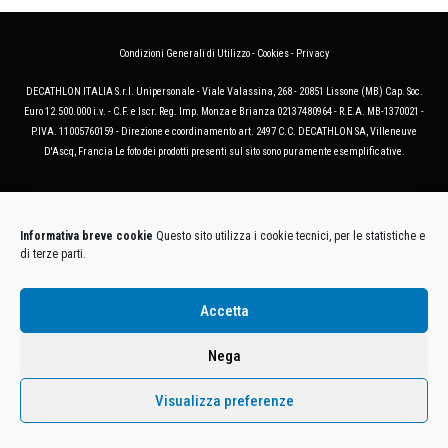
Condizioni Generali di Utilizzo
-
Cookies
-
Privacy
DECATHLON ITALIA S.r.l. Unipersonale - Viale Valassina, 268 - 20851 Lissone (MB) Cap. Soc.
Euro 12.500.000 i.v. - C.F. e Iscr. Reg. Imp. Monza e Brianza 02137480964 - R.E.A. MB-1370021 -
P.IVA. 11005760159 - Direzione e coordinamento art. 2497 C.C. DECATHLON SA, Villeneuve
D'Ascq, Francia Le foto dei prodotti presenti sul sito sono puramente esemplificative.
Informativa breve cookie
Questo sito utilizza i cookie tecnici, per le statistiche e
di terze parti.
Accetta
Nega
Visualizza preferenze