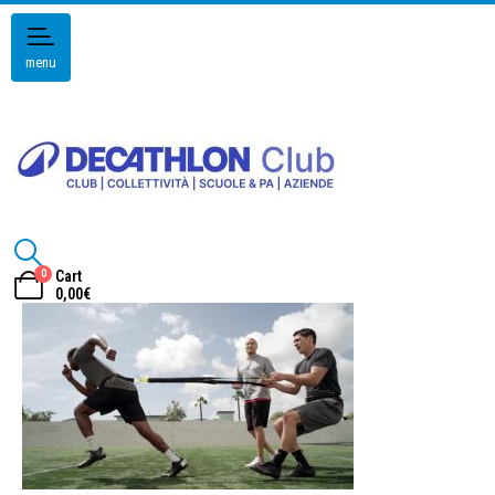
menu
0
Cart
0,00
€