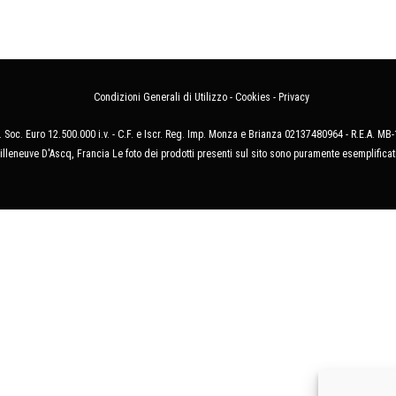
Condizioni Generali di Utilizzo
-
Cookies
-
Privacy
 Soc. Euro 12.500.000 i.v. - C.F. e Iscr. Reg. Imp. Monza e Brianza 02137480964 - R.E.A. 
illeneuve D'Ascq, Francia Le foto dei prodotti presenti sul sito sono puramente esemplificat