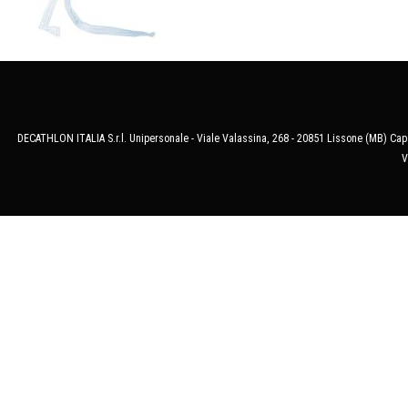
DECATHLON ITALIA S.r.l. Unipersonale - Viale Valassina, 268 - 20851 Lissone (MB) Cap.
V