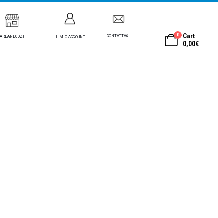
0
Cart
CONTATTACI
AREANEGOZI
IL MIO ACCOUNT
0,00
€