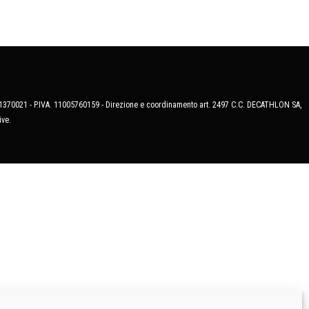
MB-1370021 - P.IVA. 11005760159 - Direzione e coordinamento art. 2497 C.C. DECATHLON SA,
ive.