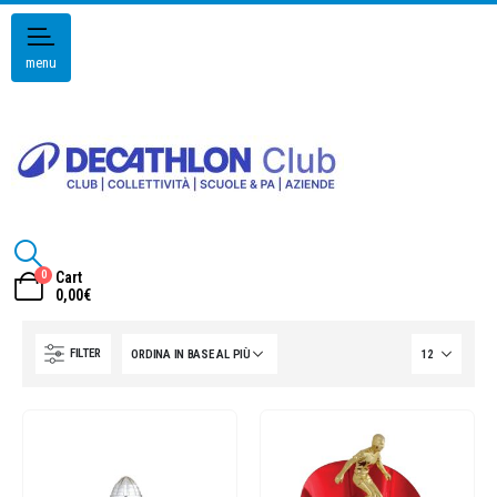
menu
0
Cart
0,00
€
FILTER