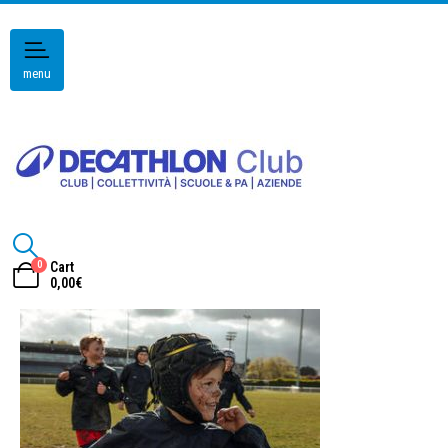
menu
0
Cart
0,00
€