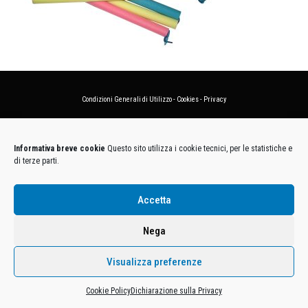
Condizioni Generali di Utilizzo
-
Cookies
-
Privacy
DECATHLON ITALIA S.r.l. Unipersonale - Viale Valassina, 268 - 20851 Lissone (MB) Cap. Soc.
Euro 12.500.000 i.v. - C.F. e Iscr. Reg. Imp. Monza e Brianza 02137480964 - R.E.A. MB-1370021 -
Informativa breve cookie
Questo sito utilizza i cookie tecnici, per le statistiche e
P.IVA. 11005760159 - Direzione e coordinamento art. 2497 C.C. DECATHLON SA, Villeneuve
di terze parti.
D'Ascq, Francia Le foto dei prodotti presenti sul sito sono puramente esemplificative.
Accetta
Nega
Visualizza preferenze
Cookie Policy
Dichiarazione sulla Privacy