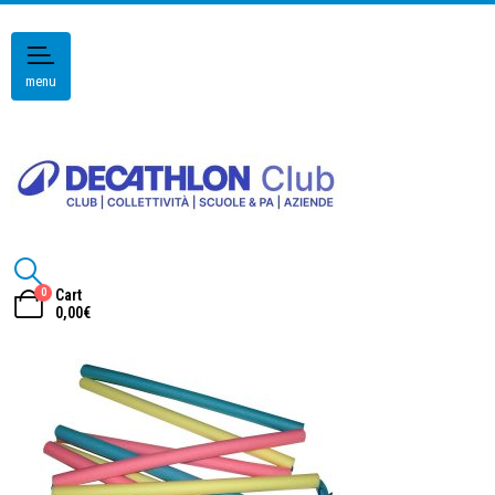
menu
0
Cart
0,00
€