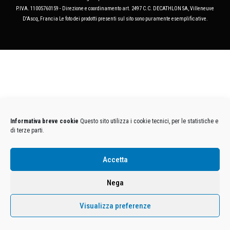
P.IVA. 11005760159 - Direzione e coordinamento art. 2497 C.C. DECATHLON SA, Villeneuve
D'Ascq, Francia Le foto dei prodotti presenti sul sito sono puramente esemplificative.
Informativa breve cookie
Questo sito utilizza i cookie tecnici, per le statistiche e
di terze parti.
Accetta
Nega
Visualizza preferenze