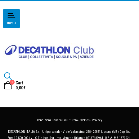
menu
0
Cart
0,00
€
Condizioni Generali di Utilizzo
-
Cookies
-
Privacy
DECATHLON ITALIA S.r.l. Unipersonale - Viale Valassina, 268 - 20851 Lissone (MB) Cap. Soc.
Euro 12.500.000 i.v. - C.F. e Iscr. Reg. Imp. Monza e Brianza 02137480964 - R.E.A. MB-1370021 -