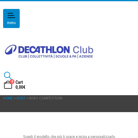
menu
0
Cart
0,00
€
HOME
>
BODY
> BODY COMPETITION
Scegli il modello che più ti piace e inizia a personalizzarlo