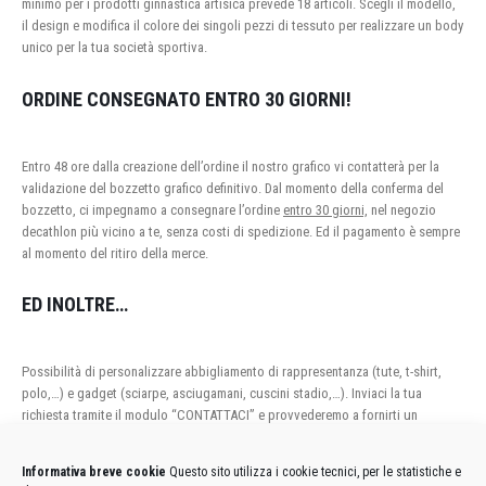
minimo per i prodotti ginnastica artisica prevede 18 articoli. Scegli il modello,
il design e modifica il colore dei singoli pezzi di tessuto per realizzare un body
unico per la tua società sportiva.
ORDINE CONSEGNATO ENTRO 30 GIORNI!
Entro 48 ore dalla creazione dell’ordine il nostro grafico vi contatterà per la
validazione del bozzetto grafico definitivo. Dal momento della conferma del
bozzetto, ci impegnamo a consegnare l’ordine
entro 30 giorni,
nel negozio
decathlon più vicino a te, senza costi di spedizione. Ed il pagamento è sempre
al momento del ritiro della merce.
ED INOLTRE…
Possibilità di personalizzare abbigliamento di rappresentanza (tute, t-shirt,
polo,…) e gadget (sciarpe, asciugamani, cuscini stadio,…). Inviaci la tua
richiesta tramite il modulo “CONTATTACI” e provvederemo a fornirti un
preventivo personalizzato.
Informativa breve cookie
Questo sito utilizza i cookie tecnici, per le statistiche e