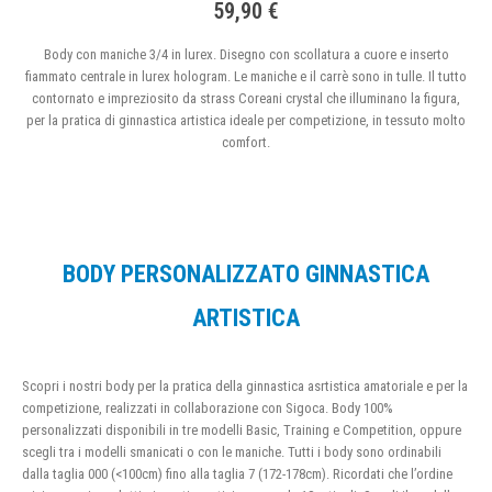
59,90 €
Body con maniche 3/4 in lurex. Disegno con scollatura a cuore e inserto
fiammato centrale in lurex hologram. Le maniche e il carrè sono in tulle. Il tutto
contornato e impreziosito da strass Coreani crystal che illuminano la figura,
per la pratica di ginnastica artistica ideale per competizione, in tessuto molto
comfort.
BODY PERSONALIZZATO GINNASTICA
ARTISTICA
Scopri i nostri body per la pratica della ginnastica asrtistica amatoriale e per la
competizione, realizzati in collaborazione con Sigoca. Body 100%
personalizzati disponibili in tre modelli Basic, Training e Competition, oppure
scegli tra i modelli smanicati o con le maniche. Tutti i body sono ordinabili
dalla taglia 000 (<100cm) fino alla taglia 7 (172-178cm). Ricordati che l’ordine