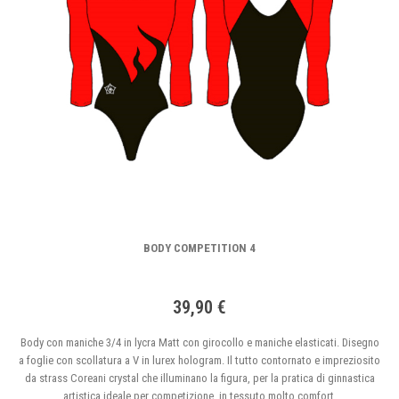
BODY COMPETITION 4
39,90 €
Body con maniche 3/4 in lycra Matt con girocollo e maniche elasticati. Disegno
a foglie con scollatura a V in lurex hologram. Il tutto contornato e impreziosito
da strass Coreani crystal che illuminano la figura, per la pratica di ginnastica
artistica ideale per competizione, in tessuto molto comfort.