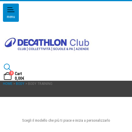
menu
0
Cart
0,00
€
HOME
>
BODY
> BODY TRAINING
Scegli il modello che più ti piace e inizia a personalizzarlo