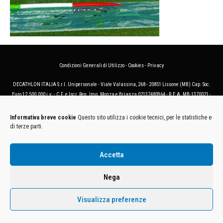
Condizioni Generali di Utilizzo
-
Cookies
-
Privacy
DECATHLON ITALIA S.r.l. Unipersonale - Viale Valassina, 268 - 20851 Lissone (MB) Cap. Soc.
Euro 12.500.000 i.v. - C.F. e Iscr. Reg. Imp. Monza e Brianza 02137480964 - R.E.A. MB-1370021 -
P.IVA. 11005760159 - Direzione e coordinamento art. 2497 C.C. DECATHLON SA, Villeneuve
D'Ascq, Francia Le foto dei prodotti presenti sul sito sono puramente esemplificative.
Informativa breve cookie
Questo sito utilizza i cookie tecnici, per le statistiche e
di terze parti.
Accetta
Nega
Visualizza preferenze