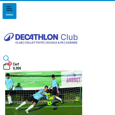
menu
0
Cart
0,00
€