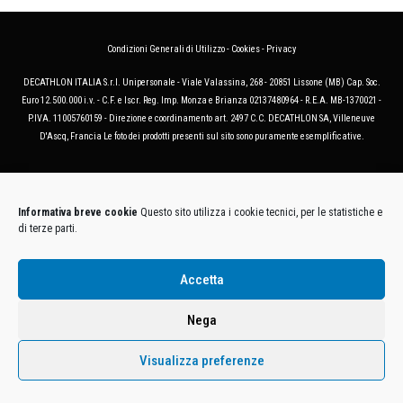
Condizioni Generali di Utilizzo
-
Cookies
-
Privacy
DECATHLON ITALIA S.r.l. Unipersonale - Viale Valassina, 268 - 20851 Lissone (MB) Cap. Soc.
Euro 12.500.000 i.v. - C.F. e Iscr. Reg. Imp. Monza e Brianza 02137480964 - R.E.A. MB-1370021 -
P.IVA. 11005760159 - Direzione e coordinamento art. 2497 C.C. DECATHLON SA, Villeneuve
D'Ascq, Francia Le foto dei prodotti presenti sul sito sono puramente esemplificative.
Informativa breve cookie
Questo sito utilizza i cookie tecnici, per le statistiche e
di terze parti.
Accetta
Nega
Visualizza preferenze