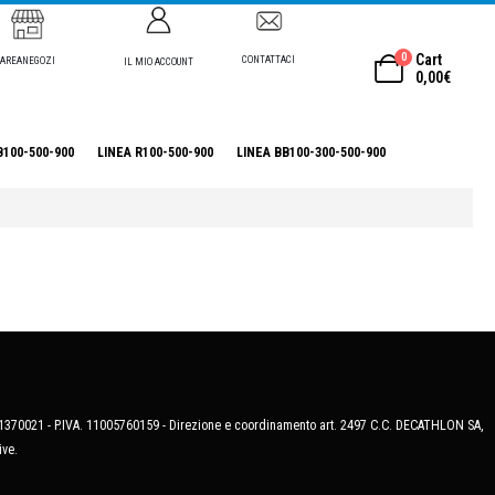
0
Cart
CONTATTACI
AREANEGOZI
IL MIO ACCOUNT
0,00
€
B100-500-900
LINEA R100-500-900
LINEA BB100-300-500-900
MB-1370021 - P.IVA. 11005760159 - Direzione e coordinamento art. 2497 C.C. DECATHLON SA,
ive.