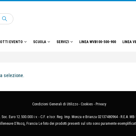
OTTI EVENTO
SCUOLA
SERVIZI
LINEA WVB100-500-900
LINEA V
a selezione.
Condizioni Generali di Utilizzo
-
Cookies
-
Privacy
 Soc. Euro 12.500.000 i.v. - C.F. e Iscr. Reg. Imp. Monza e Brianza 02137480964 - R.E.A. 
illeneuve D'Ascq, Francia Le foto dei prodotti presenti sul sito sono puramente esemplificat