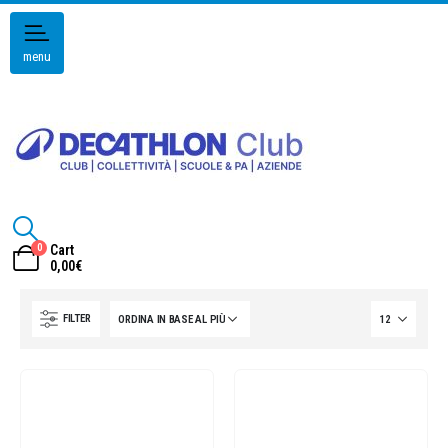
menu
0
Cart
0,00
€
FILTER