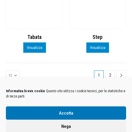
Tabata
Step
Visualizza
Visualizza
1
2
Informativa breve cookie
Questo sito utilizza i cookie tecnici, per le statistiche e
di terze parti.
Condizioni Generali di Utilizzo
-
Cookies
-
Privacy
Accetta
DECATHLON ITALIA S.r.l. Unipersonale - Viale Valassina, 268 - 20851 Lissone (MB) Cap. Soc.
Euro 12.500.000 i.v. - C.F. e Iscr. Reg. Imp. Monza e Brianza 02137480964 - R.E.A. MB-1370021 -
Nega
P.IVA. 11005760159 - Direzione e coordinamento art. 2497 C.C. DECATHLON SA, Villeneuve