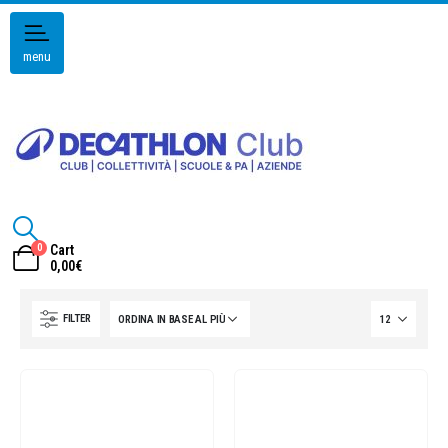
menu
0
Cart
0,00
€
FILTER