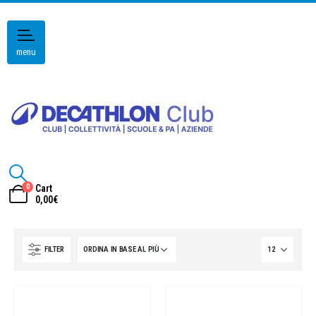
menu
0
Cart
0,00
€
FILTER