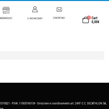
0
Cart
CONTATTACI
AREANEGOZI
IL MIO ACCOUNT
0,00
€
MB-1370021 - P.IVA. 11005760159 - Direzione e coordinamento art. 2497 C.C. DECATHLON SA,
ive.