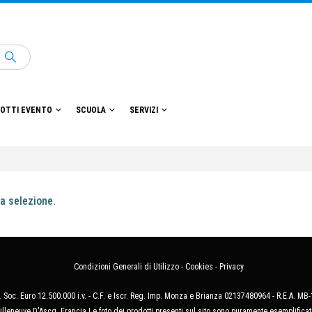
OTTI EVENTO
SCUOLA
SERVIZI
a selezione.
Condizioni Generali di Utilizzo
-
Cookies
-
Privacy
 Soc. Euro 12.500.000 i.v. - C.F. e Iscr. Reg. Imp. Monza e Brianza 02137480964 - R.E.A. 
illeneuve D'Ascq, Francia Le foto dei prodotti presenti sul sito sono puramente esemplificat