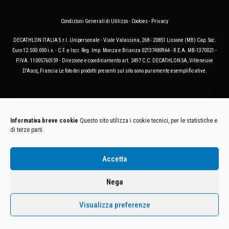
Condizioni Generali di Utilizzo
-
Cookies
-
Privacy
DECATHLON ITALIA S.r.l. Unipersonale - Viale Valassina, 268 - 20851 Lissone (MB) Cap. Soc.
Euro 12.500.000 i.v. - C.F. e Iscr. Reg. Imp. Monza e Brianza 02137480964 - R.E.A. MB-1370021 -
P.IVA. 11005760159 - Direzione e coordinamento art. 2497 C.C. DECATHLON SA, Villeneuve
D'Ascq, Francia Le foto dei prodotti presenti sul sito sono puramente esemplificative.
Informativa breve cookie
Questo sito utilizza i cookie tecnici, per le statistiche e
di terze parti.
Accetta
Nega
Visualizza preferenze