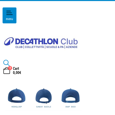
menu
0
Cart
0,00
€