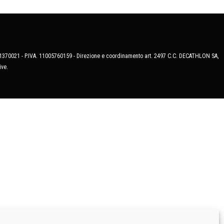
MB-1370021 - P.IVA. 11005760159 - Direzione e coordinamento art. 2497 C.C. DECATHLON SA,
ive.