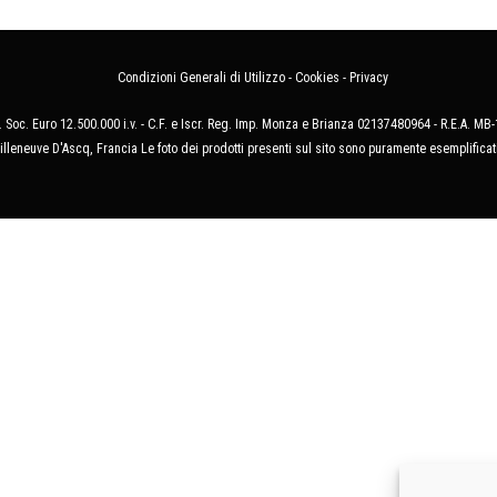
Condizioni Generali di Utilizzo
-
Cookies
-
Privacy
 Soc. Euro 12.500.000 i.v. - C.F. e Iscr. Reg. Imp. Monza e Brianza 02137480964 - R.E.A. 
illeneuve D'Ascq, Francia Le foto dei prodotti presenti sul sito sono puramente esemplificat