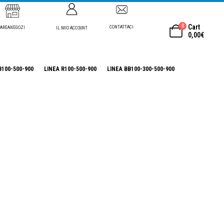
0
Cart
CONTATTACI
AREANEGOZI
IL MIO ACCOUNT
0,00
€
B100-500-900
LINEA R100-500-900
LINEA BB100-300-500-900