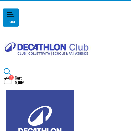
menu
0
Cart
0,00
€