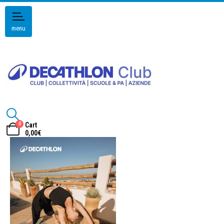
menu
0
Cart
0,00
€