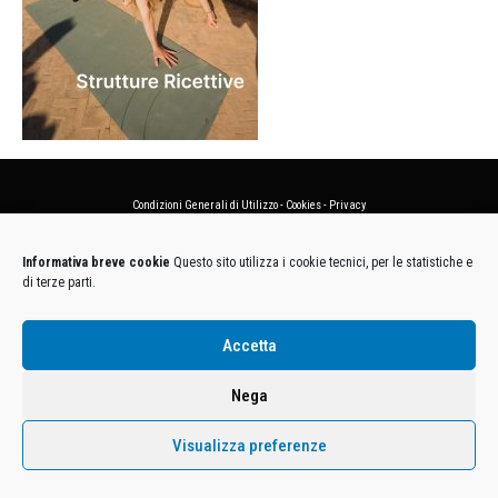
Condizioni Generali di Utilizzo
-
Cookies
-
Privacy
DECATHLON ITALIA S.r.l. Unipersonale - Viale Valassina, 268 - 20851 Lissone (MB) Cap. Soc.
Informativa breve cookie
Questo sito utilizza i cookie tecnici, per le statistiche e
Euro 12.500.000 i.v. - C.F. e Iscr. Reg. Imp. Monza e Brianza 02137480964 - R.E.A. MB-1370021 -
di terze parti.
P.IVA. 11005760159 - Direzione e coordinamento art. 2497 C.C. DECATHLON SA, Villeneuve
D'Ascq, Francia Le foto dei prodotti presenti sul sito sono puramente esemplificative.
Accetta
Nega
Visualizza preferenze