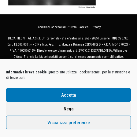
Condizioni Generali di Utilizzo
-
Cookies
-
Privacy
DECATHLON ITALIA S.r.l. Unipersonale - Viale Valassina, 268 - 20851 Lissone (MB) Cap. Soc.
Euro 12.500.000 i.v. - C.F. e Iscr. Reg. Imp. Monza e Brianza 02137480964 - R.E.A. MB-1370021 -
P.IVA. 11005760159 - Direzione e coordinamento art. 2497 C.C. DECATHLON SA, Villeneuve
D'Ascq, Francia Le foto dei prodotti presenti sul sito sono puramente esemplificative.
Informativa breve cookie
Questo sito utilizza i cookie tecnici, per le statistiche e
di terze parti.
Accetta
Nega
Visualizza preferenze