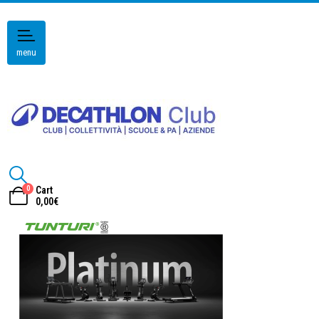
menu
0
Cart
0,00
€