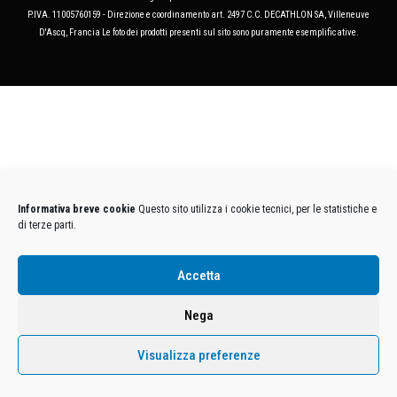
P.IVA. 11005760159 - Direzione e coordinamento art. 2497 C.C. DECATHLON SA, Villeneuve
D'Ascq, Francia Le foto dei prodotti presenti sul sito sono puramente esemplificative.
Informativa breve cookie
Questo sito utilizza i cookie tecnici, per le statistiche e
di terze parti.
Accetta
Nega
Visualizza preferenze