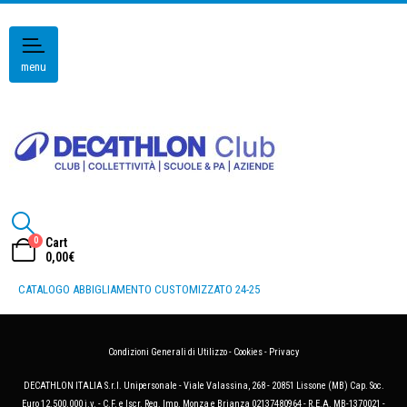
menu
0
Cart
0,00
€
CATALOGO ABBIGLIAMENTO CUSTOMIZZATO 24-25
Condizioni Generali di Utilizzo
-
Cookies
-
Privacy
DECATHLON ITALIA S.r.l. Unipersonale - Viale Valassina, 268 - 20851 Lissone (MB) Cap. Soc.
Euro 12.500.000 i.v. - C.F. e Iscr. Reg. Imp. Monza e Brianza 02137480964 - R.E.A. MB-1370021 -