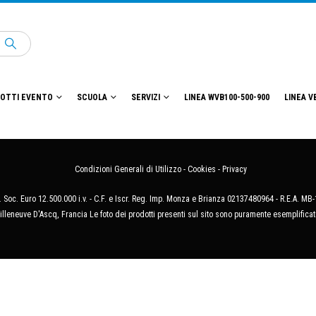
OTTI EVENTO
SCUOLA
SERVIZI
LINEA WVB100-500-900
LINEA V
Condizioni Generali di Utilizzo
-
Cookies
-
Privacy
 Soc. Euro 12.500.000 i.v. - C.F. e Iscr. Reg. Imp. Monza e Brianza 02137480964 - R.E.A. 
illeneuve D'Ascq, Francia Le foto dei prodotti presenti sul sito sono puramente esemplificat