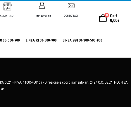
0
Cart
CONTATTACI
AREANEGOZI
IL MIO ACCOUNT
0,00
€
B100-500-900
LINEA R100-500-900
LINEA BB100-300-500-900
MB-1370021 - P.IVA. 11005760159 - Direzione e coordinamento art. 2497 C.C. DECATHLON SA,
ive.