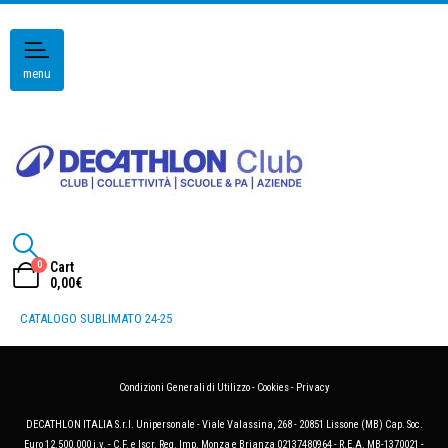
menu
0
Cart
0,00
€
CATALOGO SUBLIMATO 24-25
Condizioni Generali di Utilizzo
-
Cookies
-
Privacy
DECATHLON ITALIA S.r.l. Unipersonale - Viale Valassina, 268 - 20851 Lissone (MB) Cap. Soc.
Euro 12.500.000 i.v. - C.F. e Iscr. Reg. Imp. Monza e Brianza 02137480964 - R.E.A. MB-1370021 -