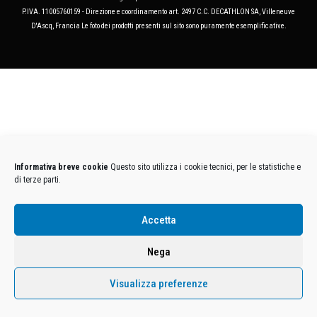
P.IVA. 11005760159 - Direzione e coordinamento art. 2497 C.C. DECATHLON SA, Villeneuve
D'Ascq, Francia Le foto dei prodotti presenti sul sito sono puramente esemplificative.
Informativa breve cookie
Questo sito utilizza i cookie tecnici, per le statistiche e
di terze parti.
Accetta
Nega
Visualizza preferenze