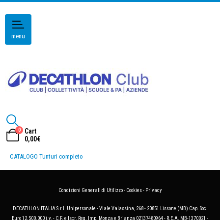
menu
0
Cart
0,00
€
CATALOGO Tunturi completo
Condizioni Generali di Utilizzo
-
Cookies
-
Privacy
DECATHLON ITALIA S.r.l. Unipersonale - Viale Valassina, 268 - 20851 Lissone (MB) Cap. Soc.
Euro 12.500.000 i.v. - C.F. e Iscr. Reg. Imp. Monza e Brianza 02137480964 - R.E.A. MB-1370021 -