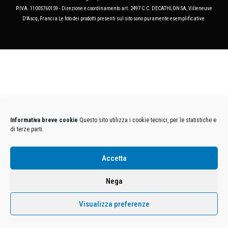
P.IVA. 11005760159 - Direzione e coordinamento art. 2497 C.C. DECATHLON SA, Villeneuve
D'Ascq, Francia Le foto dei prodotti presenti sul sito sono puramente esemplificative.
Informativa breve cookie
Questo sito utilizza i cookie tecnici, per le statistiche e
di terze parti.
Accetta
Nega
Visualizza preferenze