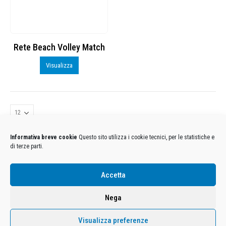
Rete Beach Volley Match
Visualizza
Informativa breve cookie
Questo sito utilizza i cookie tecnici, per le statistiche e
di terze parti.
Condizioni Generali di Utilizzo
-
Cookies
-
Privacy
Accetta
DECATHLON ITALIA S.r.l. Unipersonale - Viale Valassina, 268 - 20851 Lissone (MB) Cap. Soc.
Euro 12.500.000 i.v. - C.F. e Iscr. Reg. Imp. Monza e Brianza 02137480964 - R.E.A. MB-1370021 -
Nega
P.IVA. 11005760159 - Direzione e coordinamento art. 2497 C.C. DECATHLON SA, Villeneuve
D'Ascq, Francia Le foto dei prodotti presenti sul sito sono puramente esemplificative.
Visualizza preferenze