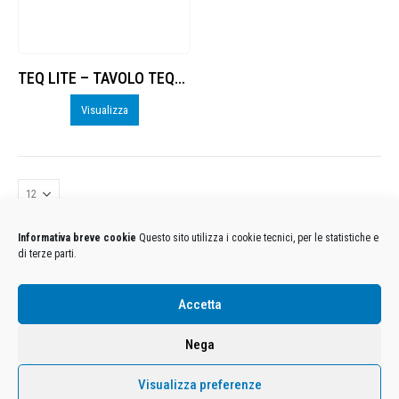
TEQ LITE – TAVOLO TEQBALL
Visualizza
Informativa breve cookie
Questo sito utilizza i cookie tecnici, per le statistiche e
di terze parti.
Condizioni Generali di Utilizzo
-
Cookies
-
Privacy
Accetta
DECATHLON ITALIA S.r.l. Unipersonale - Viale Valassina, 268 - 20851 Lissone (MB) Cap. Soc.
Euro 12.500.000 i.v. - C.F. e Iscr. Reg. Imp. Monza e Brianza 02137480964 - R.E.A. MB-1370021 -
Nega
P.IVA. 11005760159 - Direzione e coordinamento art. 2497 C.C. DECATHLON SA, Villeneuve
D'Ascq, Francia Le foto dei prodotti presenti sul sito sono puramente esemplificative.
Visualizza preferenze