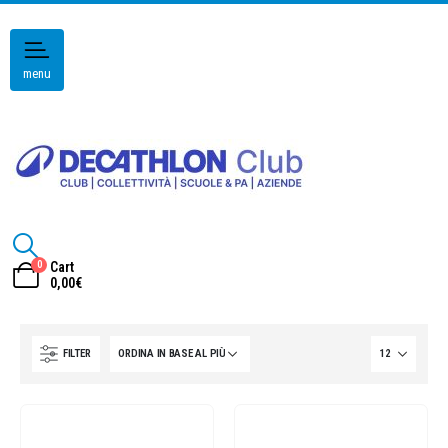
menu
0
Cart
0,00
€
FILTER