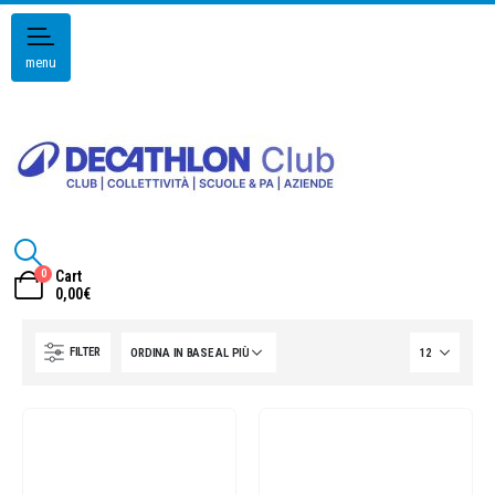
menu
0
Cart
0,00
€
FILTER