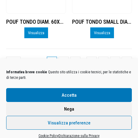
POUF TONDO DIAM. 60X30H LINEA PRO
POUF TONDO SMALL DIAM. 45X25H LINEA PRO
Visualizza
Visualizza
…
1
2
3
9
10
11
Informativa breve cookie
Questo sito utilizza i cookie tecnici, per le statistiche e
di terze parti.
Accetta
Condizioni Generali di Utilizzo
-
Cookies
-
Privacy
DECATHLON ITALIA S.r.l. Unipersonale - Viale Valassina, 268 - 20851 Lissone (MB) Cap. Soc.
Nega
Euro 12.500.000 i.v. - C.F. e Iscr. Reg. Imp. Monza e Brianza 02137480964 - R.E.A. MB-1370021 -
P.IVA. 11005760159 - Direzione e coordinamento art. 2497 C.C. DECATHLON SA, Villeneuve
Visualizza preferenze
D'Ascq, Francia Le foto dei prodotti presenti sul sito sono puramente esemplificative.
Cookie Policy
Dichiarazione sulla Privacy