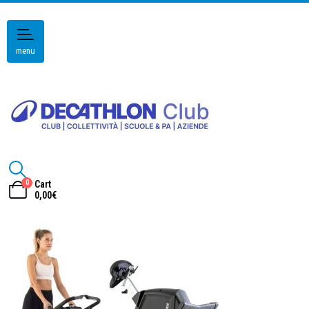
menu
0
Cart
0,00
€