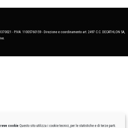
MB-1370021 - P.IVA. 11005760159 - Direzione e coordinamento art. 2497 C.C. DECATHLON SA,
ive.
breve cookie
Questo sito utilizza i cookie tecnici, per le statistiche e di terze parti.