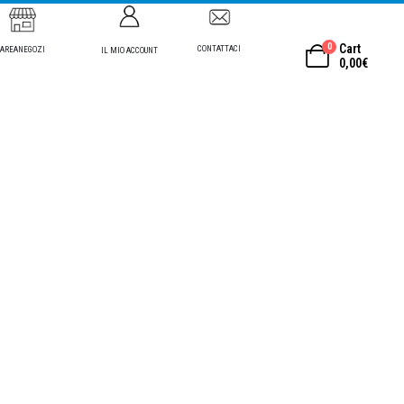
0
Cart
CONTATTACI
AREANEGOZI
IL MIO ACCOUNT
0,00
€