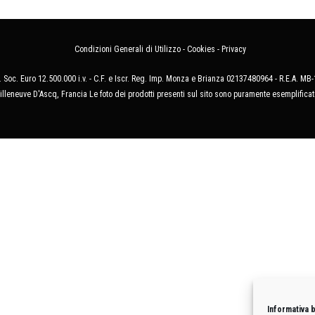
Condizioni Generali di Utilizzo
-
Cookies
-
Privacy
 Soc. Euro 12.500.000 i.v. - C.F. e Iscr. Reg. Imp. Monza e Brianza 02137480964 - R.E.A. 
illeneuve D'Ascq, Francia Le foto dei prodotti presenti sul sito sono puramente esemplificat
Informativa 