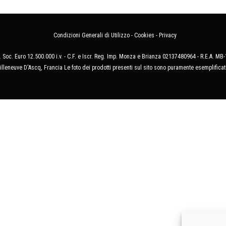
Condizioni Generali di Utilizzo
-
Cookies
-
Privacy
 Soc. Euro 12.500.000 i.v. - C.F. e Iscr. Reg. Imp. Monza e Brianza 02137480964 - R.E.A. 
illeneuve D'Ascq, Francia Le foto dei prodotti presenti sul sito sono puramente esemplificat