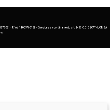
MB-1370021 - P.IVA. 11005760159 - Direzione e coordinamento art. 2497 C.C. DECATHLON SA,
ive.