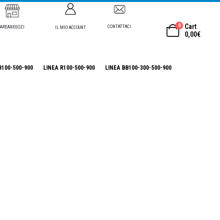
0
Cart
CONTATTACI
AREANEGOZI
IL MIO ACCOUNT
0,00
€
B100-500-900
LINEA R100-500-900
LINEA BB100-300-500-900