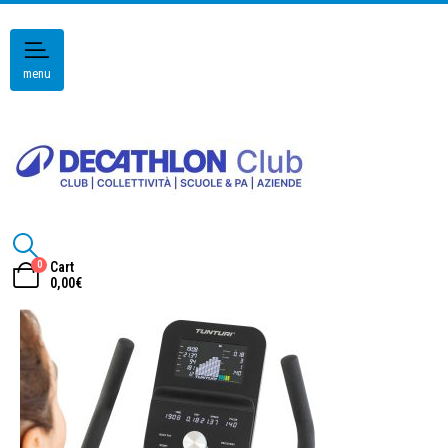
menu
0
Cart
0,00
€