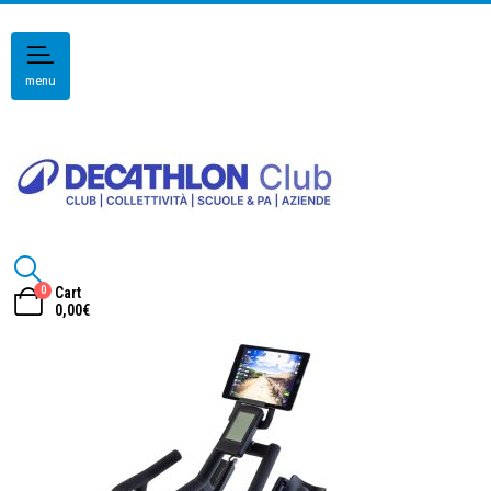
menu
0
Cart
0,00
€