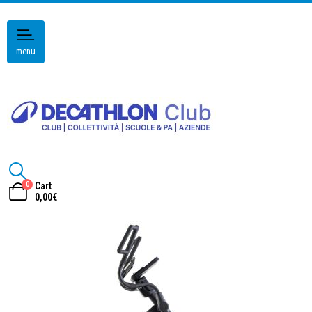
menu
0
Cart
0,00
€