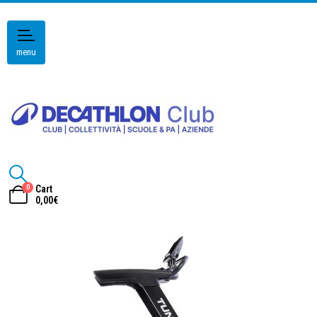
menu
0
Cart
0,00
€