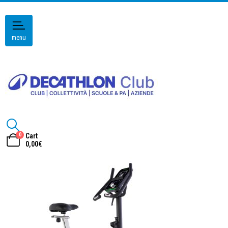
menu
0
Cart
0,00
€