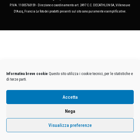
P.IVA. 11005760159 - Direzione e coordinamento art. 2497 C.C. DECATHLON SA, Villeneuve
D'Ascq, Francia Le foto dei prodotti presenti sul sito sono puramente esemplificative.
Informativa breve cookie
Questo sito utilizza i cookie tecnici, per le statistiche e
di terze parti.
Accetta
Nega
Visualizza preferenze