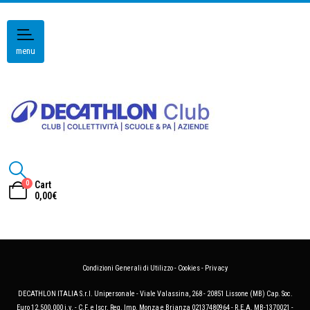
menu
0
Cart
0,00
€
Condizioni Generali di Utilizzo
-
Cookies
-
Privacy
DECATHLON ITALIA S.r.l. Unipersonale - Viale Valassina, 268 - 20851 Lissone (MB) Cap. Soc.
Euro 12.500.000 i.v. - C.F. e Iscr. Reg. Imp. Monza e Brianza 02137480964 - R.E.A. MB-1370021 -