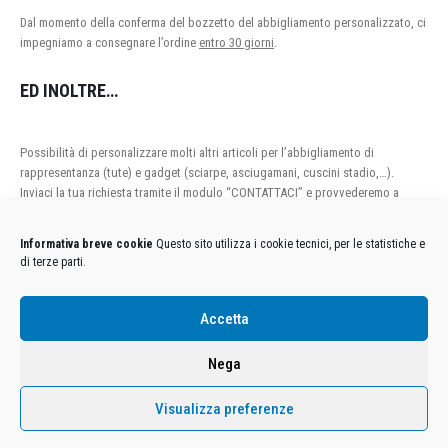
Dal momento della conferma del bozzetto del abbigliamento personalizzato, ci
impegniamo a consegnare l’ordine
entro 30 giorni
.
ED INOLTRE…
Possibilità di personalizzare molti altri articoli per l’abbigliamento di
rappresentanza (tute) e gadget (sciarpe, asciugamani, cuscini stadio,…).
Inviaci la tua richiesta tramite il modulo “CONTATTACI” e provvederemo a
fornirti un preventivo personalizzato.
Informativa breve cookie
Questo sito utilizza i cookie tecnici, per le statistiche e
di terze parti.
Condizioni Generali di Utilizzo
-
Cookies
-
Privacy
Accetta
DECATHLON ITALIA S.r.l. Unipersonale - Viale Valassina, 268 - 20851 Lissone (MB) Cap. Soc.
Euro 12.500.000 i.v. - C.F. e Iscr. Reg. Imp. Monza e Brianza 02137480964 - R.E.A. MB-1370021 -
Nega
P.IVA. 11005760159 - Direzione e coordinamento art. 2497 C.C. DECATHLON SA, Villeneuve
D'Ascq, Francia Le foto dei prodotti presenti sul sito sono puramente esemplificative.
Visualizza preferenze