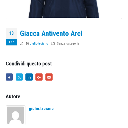
Giacca Antivento Arci
13
Feb
Di
giulio.troiano
Senza categoria
Condividi questo post
Autore
giulio.troiano