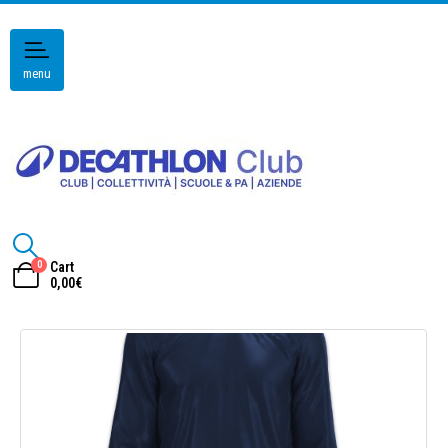
menu
0
Cart
0,00
€