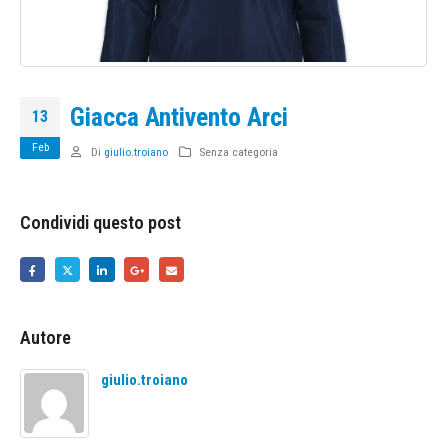
Giacca Antivento Arci
13
Feb
Di
giulio.troiano
Senza categoria
Condividi questo post
Autore
giulio.troiano