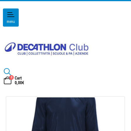
menu
0
Cart
0,00
€