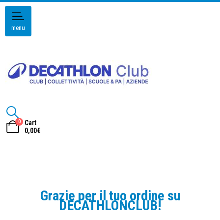
menu
0
Cart
0,00
€
Grazie per il tuo ordine su
DECATHLONCLUB!