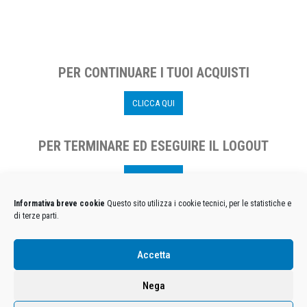
PER CONTINUARE I TUOI ACQUISTI
CLICCA QUI
PER TERMINARE ED ESEGUIRE IL LOGOUT
CLICCA QUI
Informativa breve cookie
Questo sito utilizza i cookie tecnici, per le statistiche e
di terze parti.
Condizioni Generali di Utilizzo
-
Cookies
-
Privacy
Accetta
DECATHLON ITALIA S.r.l. Unipersonale - Viale Valassina, 268 - 20851 Lissone (MB) Cap. Soc.
Euro 12.500.000 i.v. - C.F. e Iscr. Reg. Imp. Monza e Brianza 02137480964 - R.E.A. MB-1370021 -
Nega
P.IVA. 11005760159 - Direzione e coordinamento art. 2497 C.C. DECATHLON SA, Villeneuve