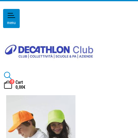
menu
0
Cart
0,00
€