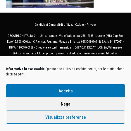
Condizioni Generali di Utilizzo
-
Cookies
-
Privacy
DECATHLON ITALIA S.r.l. Unipersonale - Viale Valassina, 268 - 20851 Lissone (MB) Cap. Soc.
Euro 12.500.000 i.v. - C.F. e Iscr. Reg. Imp. Monza e Brianza 02137480964 - R.E.A. MB-1370021 -
P.IVA. 11005760159 - Direzione e coordinamento art. 2497 C.C. DECATHLON SA, Villeneuve
D'Ascq, Francia Le foto dei prodotti presenti sul sito sono puramente esemplificative.
Informativa breve cookie
Questo sito utilizza i cookie tecnici, per le statistiche e
di terze parti.
Accetta
Nega
Visualizza preferenze