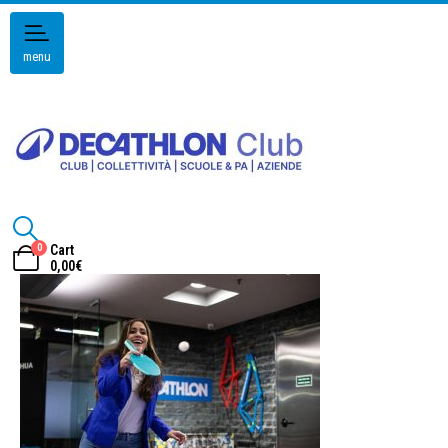
menu
0
Cart
0,00
€