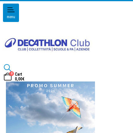
menu
0
Cart
0,00
€