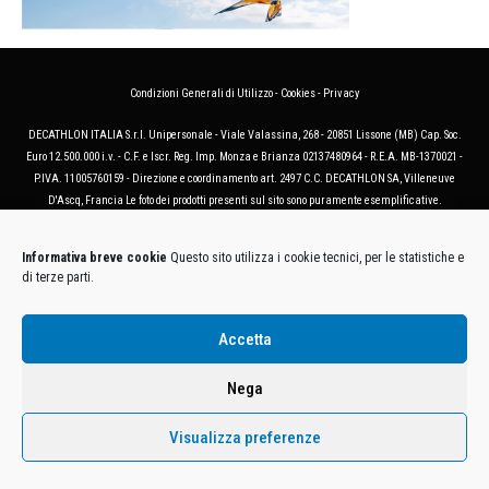
Condizioni Generali di Utilizzo
-
Cookies
-
Privacy
DECATHLON ITALIA S.r.l. Unipersonale - Viale Valassina, 268 - 20851 Lissone (MB) Cap. Soc.
Euro 12.500.000 i.v. - C.F. e Iscr. Reg. Imp. Monza e Brianza 02137480964 - R.E.A. MB-1370021 -
P.IVA. 11005760159 - Direzione e coordinamento art. 2497 C.C. DECATHLON SA, Villeneuve
D'Ascq, Francia Le foto dei prodotti presenti sul sito sono puramente esemplificative.
Informativa breve cookie
Questo sito utilizza i cookie tecnici, per le statistiche e
di terze parti.
Accetta
Nega
Visualizza preferenze